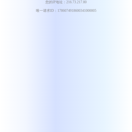
您的IP地址：216.73.217.80
唯一请求ID：1786074918600341000005